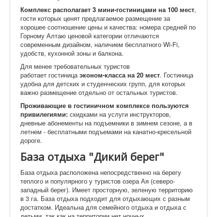
Комплекс располагает 3 мини-гостиницами на 100 мест
,
гости которых ценят предлагаемое размещение за
хорошее соотношение цены и качества: номера средней по
Горному Алтаю ценовой категории отличаются
современным дизайном, наличием бесплатного Wi-Fi,
удобств, кухонной зоны и балкона.
Для менее требовательных туристов
работает гостиница
эконом-класса на 20 мест
. Гостиница
удобна для детских и студенческих групп, для которых
важно размещение отдельно от остальных туристов.
Проживающие в гостиничном комплексе
пользуются
привилегиями:
скидками на услуги инструкторов,
дневные абонементы на подъемники в зимнем сезоне, а в
летнем - бесплатными подъемами на канатно-кресельной
дороге.
База отдыха "Дикий берег"
База отдыха расположена непосредственно на берегу
теплого и популярного у туристов озера Ая (северо-
западный берег). Имеет просторную, зеленую территорию
в 3 га. База отдыха подходит для отдыхающих с разным
достатком. Идеальна для семейного отдыха и отдыха с
детьми, так как на территории нет ночных