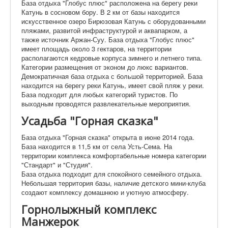
База отдыха "Глобус плюс" расположена на берегу реки
Катунь в сосновом бору. В 2 км от базы находится
искусственное озеро Бирюзовая Катунь с оборудованными
пляжами, развитой инфраструктурой и аквапарком, а
также источник Аржан-Суу. База отдыха "Глобус плюс"
имеет площадь около 3 гектаров, на территории
располагаются кедровые корпуса зимнего и летнего типа.
Категории размещения от эконом до люкс вариантов.
Демократичная база отдыха с большой территорией. База
находится на берегу реки Катунь, имеет свой пляж у реки.
База подходит для любых категорий туристов. По
выходным проводятся развлекательные мероприятия.
Усадьба "Горная сказка"
База отдыха "Горная сказка" открыта в июне 2014 года.
База находится в 11,5 км от села Усть-Сема. На
территории комплекса комфортабельные номера категории
"Стандарт" и "Студия".
База отдыха подходит для спокойного семейного отдыха.
Небольшая территория базы, наличие детского мини-клуба
создают комплексу домашнюю и уютную атмосферу.
Горнолыжный комплекс
Манжерок