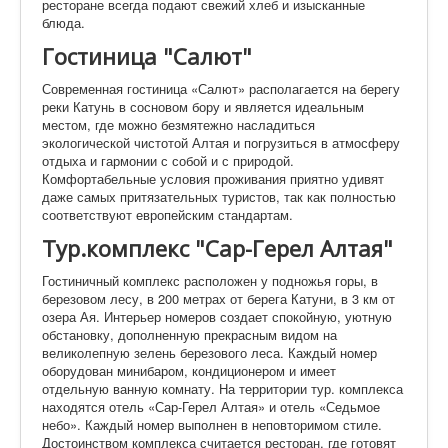
ресторане всегда подают свежий хлеб и изысканные
блюда.
Гостиница "Салют"
Современная гостиница «Салют» располагается на берегу
реки Катунь в сосновом бору и является идеальным
местом, где можно безмятежно насладиться
экологической чистотой Алтая и погрузиться в атмосферу
отдыха и гармонии с собой и с природой.
Комфортабельные условия проживания приятно удивят
даже самых притязательных туристов, так как полностью
соответствуют европейским стандартам.
Тур.комплекс "Сар-Герел Алтая"
Гостиничный комплекс расположен у подножья горы, в
березовом лесу, в 200 метрах от берега Катуни, в 3 км от
озера Ая. Интерьер номеров создает спокойную, уютную
обстановку, дополненную прекрасным видом на
великолепную зелень березового леса. Каждый номер
оборудован минибаром, кондиционером и имеет
отдельную ванную комнату. На территории тур. комплекса
находятся отель «Сар-Герел Алтая» и отель «Седьмое
небо». Каждый номер выполнен в неповторимом стиле.
Достоинством комплекса считается ресторан, где готовят