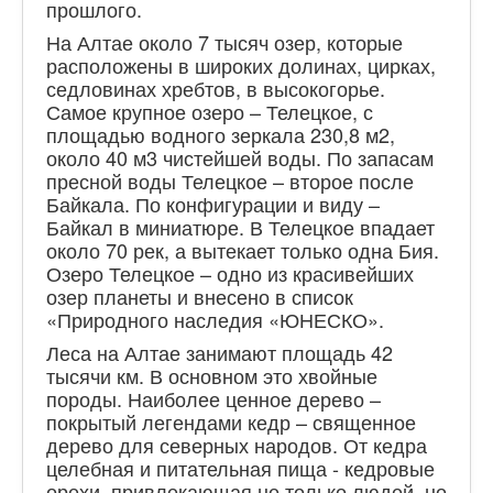
прошлого.
На Алтае около 7 тысяч озер, которые
расположены в широких долинах, цирках,
седловинах хребтов, в высокогорье.
Самое крупное озеро – Телецкое, с
площадью водного зеркала 230,8 м2,
около 40 м3 чистейшей воды. По запасам
пресной воды Телецкое – второе после
Байкала. По конфигурации и виду –
Байкал в миниатюре. В Телецкое впадает
около 70 рек, а вытекает только одна Бия.
Озеро Телецкое – одно из красивейших
озер планеты и внесено в список
«Природного наследия «ЮНЕСКО».
Леса на Алтае занимают площадь 42
тысячи км. В основном это хвойные
породы. Наиболее ценное дерево –
покрытый легендами кедр – священное
дерево для северных народов. От кедра
целебная и питательная пища - кедровые
орехи, привлекающая не только людей, но