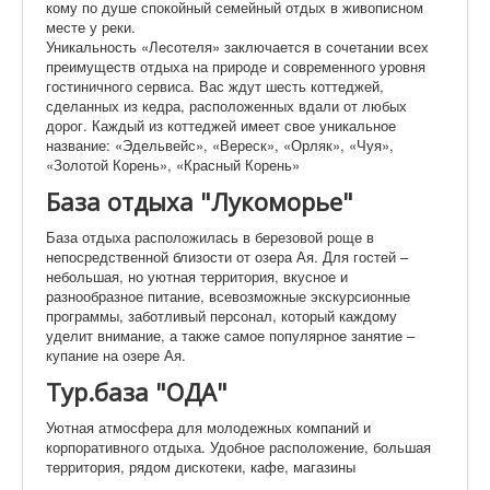
кому по душе спокойный семейный отдых в живописном
месте у реки.
Уникальность «Лесотеля» заключается в сочетании всех
преимуществ отдыха на природе и современного уровня
гостиничного сервиса. Вас ждут шесть коттеджей,
сделанных из кедра, расположенных вдали от любых
дорог. Каждый из коттеджей имеет свое уникальное
название: «Эдельвейс», «Вереск», «Орляк», «Чуя»,
«Золотой Корень», «Красный Корень»
База отдыха "Лукоморье"
База отдыха расположилась в березовой роще в
непосредственной близости от озера Ая. Для гостей –
небольшая, но уютная территория, вкусное и
разнообразное питание, всевозможные экскурсионные
программы, заботливый персонал, который каждому
уделит внимание, а также самое популярное занятие –
купание на озере Ая.
Тур.база "ОДА"
Уютная атмосфера для молодежных компаний и
корпоративного отдыха. Удобное расположение, большая
территория, рядом дискотеки, кафе, магазины