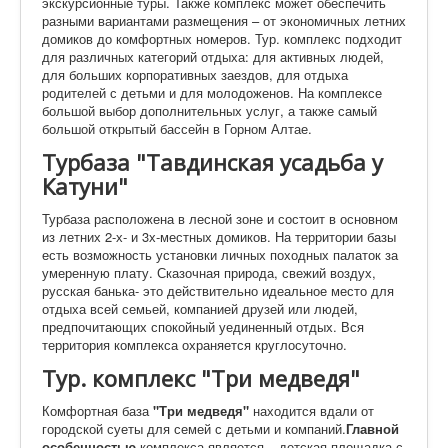
экскурсионные туры. Также комплекс может обеспечить
разными вариантами размещения – от экономичных летних
домиков до комфортных номеров. Тур. комплекс подходит
для различных категорий отдыха: для активных людей,
для больших корпоративных заездов, для отдыха
родителей с детьми и для молодоженов. На комплексе
большой выбор дополнительных услуг, а также самый
большой открытый бассейн в Горном Алтае.
Турбаза "Тавдинская усадьба у
Катуни"
Турбаза расположена в лесной зоне и состоит в основном
из летних 2-х- и 3х-местных домиков. На территории базы
есть возможность установки личных походных палаток за
умеренную плату. Сказочная природа, свежий воздух,
русская банька- это действительно идеальное место для
отдыха всей семьей, компанией друзей или людей,
предпочитающих спокойный уединенный отдых. Вся
территория комплекса охраняется круглосуточно.
Тур. комплекс "Три медведя"
Комфортная база
"Три медведя"
находится вдали от
городской суеты для семей с детьми и компаний.
Главной
особенностью
комплекса является – детская площадка с