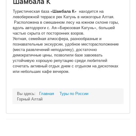
Шамбала К
Туристическая база
«Шамбала К»
находится на
левобережной террасе рек Катунь в низкогорье Алтая.
Расположена в смешанном лесу на южном склоне горы,
вдоль автодороги с. Ая-«Бирюзовая Катунь», большей
частью скрыта от посторонних взоров.
Уютная, семейная атмосфера, разнообразные и
познавательные экскурсии, удобное месторасположение
(места развлечений неподалеку), достаточно
демократичные цены, позволили базе завоевать
устойчивую хорошую репутацию среди любителей
сочетать активный отдых днем с отдыхом на дискотеках
или небольших кафе вечером.
Вы здесь:
Главная
Туры по России
Горный Алтай