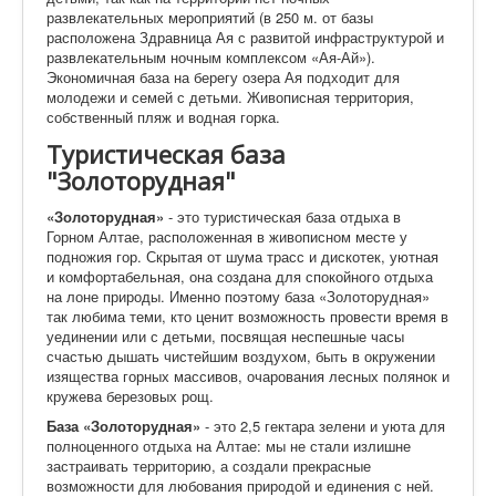
развлекательных мероприятий (в 250 м. от базы
расположена Здравница Ая с развитой инфраструктурой и
развлекательным ночным комплексом «Ая-Ай»).
Экономичная база на берегу озера Ая подходит для
молодежи и семей с детьми. Живописная территория,
собственный пляж и водная горка.
Туристическая база
"Золоторудная"
«Золоторудная»
- это туристическая база отдыха в
Горном Алтае, расположенная в живописном месте у
подножия гор. Скрытая от шума трасс и дискотек, уютная
и комфортабельная, она создана для спокойного отдыха
на лоне природы. Именно поэтому база «Золоторудная»
так любима теми, кто ценит возможность провести время в
уединении или с детьми, посвящая неспешные часы
счастью дышать чистейшим воздухом, быть в окружении
изящества горных массивов, очарования лесных полянок и
кружева березовых рощ.
База «Золоторудная»
- это 2,5 гектара зелени и уюта для
полноценного отдыха на Алтае: мы не стали излишне
застраивать территорию, а создали прекрасные
возможности для любования природой и единения с ней.