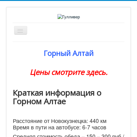
Включить/
выключить
навигацию
Главная
Горный Алтай
Офис № 2
Поиск туров
Цены смотрите здесь.
Авиа
Туры по России
Краткая информация о
Страны
Горном Алтае
Информация
Доп. услуги
Расстояние от Новокузнецка: 440 км
Время в пути на автобусе: 6-7 часов
Кредит
Средняя стоимость обеда – 150 – 300 руб /