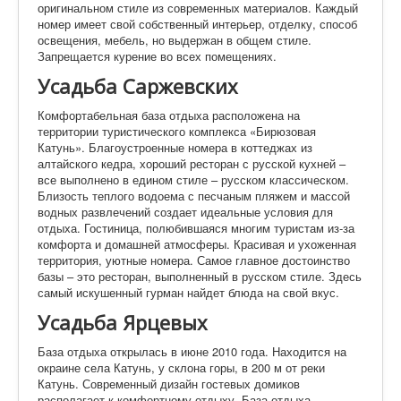
оригинальном стиле из современных материалов. Каждый
номер имеет свой собственный интерьер, отделку, способ
освещения, мебель, но выдержан в общем стиле.
Запрещается курение во всех помещениях.
Усадьба Саржевских
Комфортабельная база отдыха расположена на
территории туристического комплекса «Бирюзовая
Катунь». Благоустроенные номера в коттеджах из
алтайского кедра, хороший ресторан с русской кухней –
все выполнено в едином стиле – русском классическом.
Близость теплого водоема с песчаным пляжем и массой
водных развлечений создает идеальные условия для
отдыха. Гостиница, полюбившаяся многим туристам из-за
комфорта и домашней атмосферы. Красивая и ухоженная
территория, уютные номера. Самое главное достоинство
базы – это ресторан, выполненный в русском стиле. Здесь
самый искушенный гурман найдет блюда на свой вкус.
Усадьба Ярцевых
База отдыха открылась в июне 2010 года. Находится на
окраине села Катунь, у склона горы, в 200 м от реки
Катунь. Современный дизайн гостевых домиков
располагает к комфортному отдыху. База отдыха