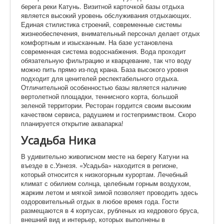
берега реки Катунь. Визитной карточкой базы отдыха
является высокий уровень обслуживания отдыхающих.
Единая стилистика строений, современные системы
жизнеобеспечения, внимательный персонал делает отдых
комфортным и изысканным. На базе установлена
современная система водоснабжения. Вода проходит
обязательную фильтрацию и кварцевание, так что воду
можно пить прямо из-под крана. База высокого уровня
подходит для ценителей респектабельного отдыха.
Отличительной особенностью базы является наличие
вертолетной площадки, теннисного корта, большой
зеленой территории. Ресторан гордится своим высоким
качеством сервиса, радушием и гостеприимством. Скоро
планируется открытие аквапарка!
Усадьба Ника
В удивительно живописном месте на берегу Катуни на
въезде в с.Узнезя. «Усадьба» находится в регионе,
который относится к низкогорным курортам. Лечебный
климат с обилием солнца, целебным горным воздухом,
жарким летом и мягкой зимой позволяет проводить здесь
оздоровительный отдых в любое время года. Гости
размещаются в 4 корпусах, рубленых из кедрового бруса,
внешний вид и интерьер, которых выполнены в