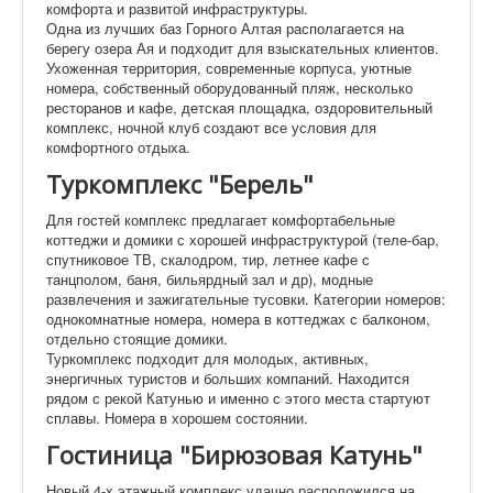
комфорта и развитой инфраструктуры.
Одна из лучших баз Горного Алтая располагается на
берегу озера Ая и подходит для взыскательных клиентов.
Ухоженная территория, современные корпуса, уютные
номера, собственный оборудованный пляж, несколько
ресторанов и кафе, детская площадка, оздоровительный
комплекс, ночной клуб создают все условия для
комфортного отдыха.
Туркомплекс "Берель"
Для гостей комплекс предлагает комфортабельные
коттеджи и домики с хорошей инфраструктурой (теле-бар,
спутниковое ТВ, скалодром, тир, летнее кафе с
танцполом, баня, бильярдный зал и др), модные
развлечения и зажигательные тусовки. Категории номеров:
однокомнатные номера, номера в коттеджах с балконом,
отдельно стоящие домики.
Туркомплекс подходит для молодых, активных,
энергичных туристов и больших компаний. Находится
рядом с рекой Катунью и именно с этого места стартуют
сплавы. Номера в хорошем состоянии.
Гостиница "Бирюзовая Катунь"
Новый 4-х этажный комплекс удачно расположился на