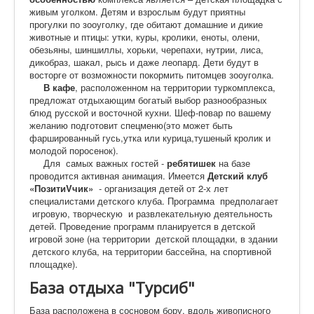
живым уголком. Детям и взрослым будут приятны
прогулки по зооуголку, где обитают домашние и дикие
животные и птицы: утки, куры, кролики, еноты, олени,
обезьяны, шиншиллы, хорьки, черепахи, нутрии, лиса,
дикобраз, шакал, рысь и даже леопард. Дети будут в
восторге от возможности покормить питомцев зооуголка.
В кафе
, расположенном на территории туркомплекса,
предложат отдыхающим богатый выбор разнообразных
блюд русской и восточной кухни. Шеф-повар по вашему
желанию подготовит спецменю(это может быть
фаршированный гусь,утка или курица,тушеный кролик и
молодой поросенок).
Для самых важных гостей -
ребятишек
на базе
проводится активная анимация. Имеется
Детский клуб
«ПозитиVчик»
- организация детей от 2-х лет
специалистами детского клуба. Программа предполагает
игровую, творческую и развлекательную деятельность
детей. Проведение программ планируется в детской
игровой зоне (на территории детской площадки, в здании
детского клуба, на территории бассейна, на спортивной
площадке).
База отдыха "Турсиб"
База расположена в сосновом бору, вдоль живописного