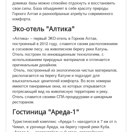
домиках базы можно спокойно отдохнуть и восстановить
свои силы. База объединяет в себе красоту природы
Горного Алтая и разнообразные атрибуты современного
комфорта.
Эко-отель "Алтика"
«Алтика» – первый ЭКО-отель в Горном Алтае,
построенный в 2012 году, славится своим расположением
в сосновом лесу, на живописном берегу реки Катунь.
Отель построен по инновационным технологиям, с
использованием природных материалов и отличается
оригинальным дизайном.
Отель, построенный из экологически чистых материалов,
располагается на берегу Катуни и подходит для
взыскательных ценителей комфорта. Во всех номерах
имеются панорамные окна, из которых открывается
потрясающий вид на живописную территорию и реку.
Отель славится своими СПА-процедурами и шикарным
рестораном.
Гостиница "Ареда-1"
Туристический комплекс «Ареда-1» находится в 7 км от п.
Чемал, в урочище Ареда, на берегу горной реки Куба.
«Ареда-1» – респектабельный отель европейского